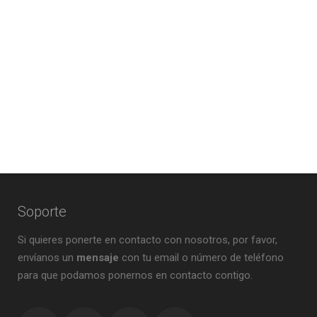
Soporte
Si quieres ponerte en contacto con nosotros, por favor,
envíanos un
mensaje
con tu email o número de teléfono
para que podamos ponernos en contacto contigo.